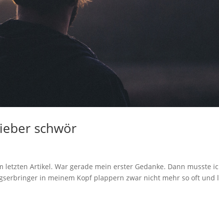
lieber schwör
e
m letzten Artikel. War gerade mein erster Gedanke. Dann musste i
gserbringer in meinem Kopf plappern zwar nicht mehr so oft und 