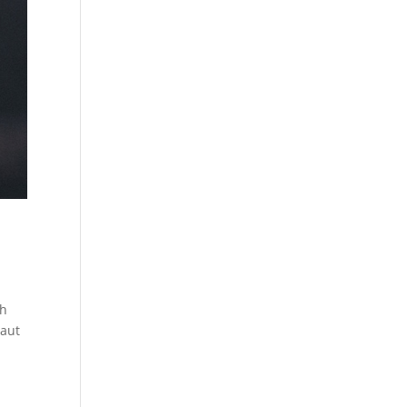
ch
laut