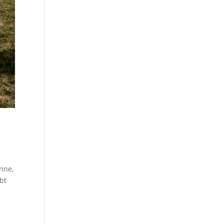
nne,
bt