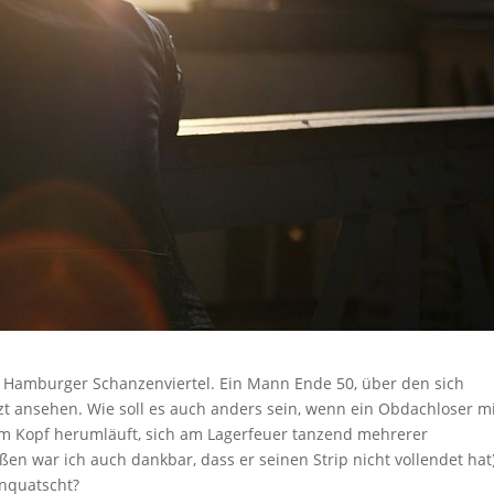
m Hamburger Schanzenviertel. Ein Mann Ende 50, über den sich
zt ansehen. Wie soll es auch anders sein, wenn ein Obdachloser m
em Kopf herumläuft, sich am Lagerfeuer tanzend mehrerer
n war ich auch dankbar, dass er seinen Strip nicht vollendet hat
anquatscht?