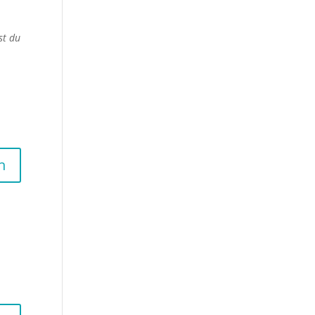
st du
n