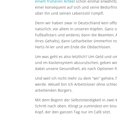
einem früheren Artikel
schon einmal erwähnt). 
einer konsequent auf sich und seine Bedürfnis
über ihn und seinen Lebensstil rümpft.
Denn wir haben zwar in Deutschland kein offi
natürlich, vor allem in unseren Köpfen. Ganz 
Fußballstars und andere), dann die Beamten, A
ihres Gehalts), dann Leiharbeiter (immerhin noch
Hartz-IV-ler und am Ende die Obdachlosen.
Um was geht es also letztlich? Um Geld und um
und im Kastensystem abzurutschen, geben wir 
dabei unsere Gesundheit, als nach Optionen f
Und weil ich nicht mehr zu dem “wir” gehöre, 
werde. Aktuell bin ich Arbeitsloser ohne schle
arbeitenden Bürgers.
Mit dem Beginn der Selbstständigkeit in zwei
Schritt nach oben. Klingt ja zumindest ein biss
Kopf, der den ganzen Tag nur im Café sitzt.