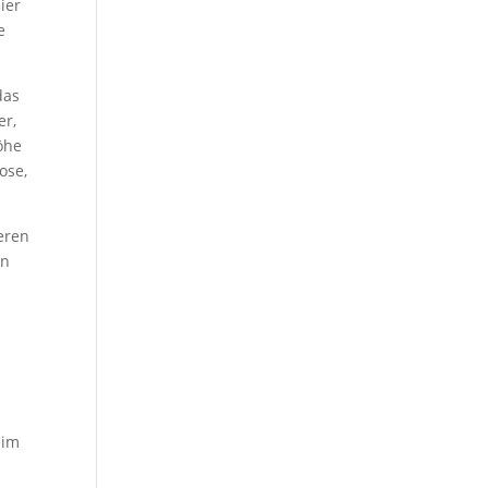
ier
e
das
er,
öhe
ose,
eren
en
 im