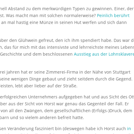
chnell Abstand zu dem merkwürdigen Typen zu gewinnen. Einer, der
passt. Was macht man mit solchen normalerweise?
Peinlich berührt
 an mal hastig eine Münze in seinen Hut werfen und sich dann
h über den Glühwein gefreut, den ich ihm spendiert habe. Das war d
, das für mich mit das intensivste und lehrreichste meines Leben
s-)Geschichte und dem beschlossenen
Ausstieg aus der Lohnsklaver
drei Jahren hat er seine Zimmerei-Firma in der Nähe von Stuttgart
ür seine wenigen Dinge gebaut und zieht seitdem durch die Gegend. 
isten, lebt aber lieber auf der Straße.
es erfolgreichen Unternehmers aufgegeben hat und aus Sicht des Ot
r aus der Sicht von Horst war genau das Gegenteil der Fall. Er
 von all den Zwängen, dem gesellschaftlichen (Erfolgs-)Druck, dem
arn und so vielem anderen befreit hatte.
osen Veränderung fasziniert bin (deswegen habe ich Horst auch
in