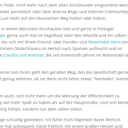
en finde, nicht mehr nach dem alten Strickmuster eingeordnet wer
weder persönlich oder über diverse Blogs und Internet-Community
 Lust mehr auf den klassischen Weg hatten oder haben.
9 in einem Mercedes Kurzhauber lebt und gerne in Portugal
mpt
, gerne auch mal im Segelboot über den Atlantik und ein Leben 
, die sich mit ihrem Freund, zwei Hunden und
Reisemobil Horst
(ei
wähntem Obdachlosen) im Herbst nach Spanien aufmacht und so
ie
Claudia und Andreas
, die seit eineinhalb Jahren im Wohnmobil 
Keiner von ihnen geht den geraden Weg, den die Gesellschaft gern
oft genug anhören, ob sie denn nicht lieber etwas “Normales” mach
en auch, sich nicht mehr um die Meinung der Öffentlichkeit zu
viel mehr Spaß zu haben als auf der Hauptstraße. Und sich kein
örig fühlen, sondern nur dem Leben selbst.
rage schuldig geblieben: Ich fühle mich folgender Kaste Mensch
rne mal unbequem, meist fröhlich, mit einem großen Herzen und