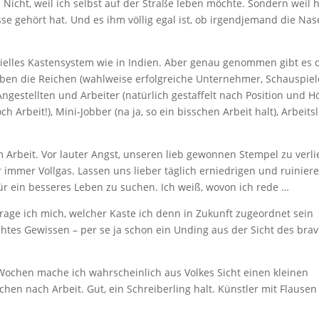
Nicht, weil ich selbst auf der Straße leben möchte. Sondern weil h
se gehört hat. Und es ihm völlig egal ist, ob irgendjemand die Nas
zielles Kastensystem wie in Indien. Aber genau genommen gibt es 
oben die Reichen (wahlweise erfolgreiche Unternehmer, Schauspiel
ngestellten und Arbeiter (natürlich gestaffelt nach Position und H
 Arbeit!), Mini-Jobber (na ja, so ein bisschen Arbeit halt), Arbeitsl
 Arbeit. Vor lauter Angst, unseren lieb gewonnen Stempel zu verli
immer Vollgas. Lassen uns lieber täglich erniedrigen und ruinier
ür ein besseres Leben zu suchen. Ich weiß, wovon ich rede …
frage ich mich, welcher Kaste ich denn in Zukunft zugeordnet sein
chtes Gewissen – per se ja schon ein Unding aus der Sicht des brav
 Wochen mache ich wahrscheinlich aus Volkes Sicht einen kleinen
chen nach Arbeit. Gut, ein Schreiberling halt. Künstler mit Flausen