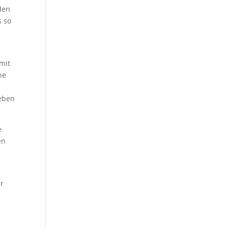
den
s so
mit
ne
leben
e
en
er