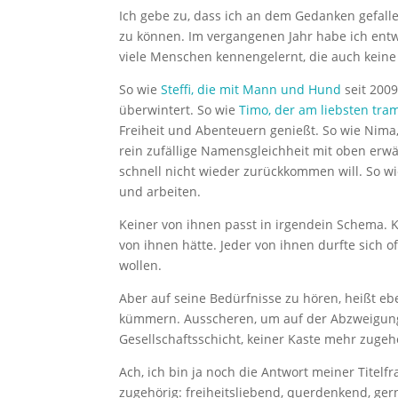
Ich gebe zu, dass ich an dem Gedanken gefall
zu können. Im vergangenen Jahr habe ich ent
viele Menschen kennengelernt, die auch keine
So wie
Steffi, die mit Mann und Hund
seit 200
überwintert. So wie
Timo, der am liebsten tra
Freiheit und Abenteuern genießt. So wie Nima
rein zufällige Namensgleichheit mit oben er
schnell nicht wieder zurückkommen will. So w
und arbeiten.
Keiner von ihnen passt in irgendein Schema. 
von ihnen hätte. Jeder von ihnen durfte sich 
wollen.
Aber auf seine Bedürfnisse zu hören, heißt eb
kümmern. Ausscheren, um auf der Abzweigung 
Gesellschaftsschicht, keiner Kaste mehr zugeh
Ach, ich bin ja noch die Antwort meiner Titelf
zugehörig: freiheitsliebend, querdenkend, ge