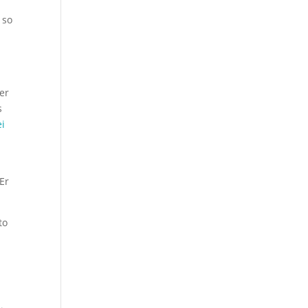
 so
er
s
ei
Er
to