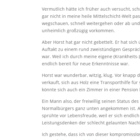
Vermutlich hätte ich früher auch versucht, s
gar nicht in meine heile Mittelschicht-Welt 
wegschauen, schnell weitergehen oder ab und
unheimlich großzügig vorkommen.
Aber Horst hat gar nicht gebettelt. Er hat sic
Auftakt zu einem rund zweistündigen Gespräch
war. Weil ich durch meine eigene (Krankheit
endlich bereit für neue Erkenntnisse war.
Horst war wunderbar, witzig, klug. Vor knapp 
verkauft, sich aus Holz eine Transporthilfe f
könnte sich auch ein Zimmer in einer Pension le
Ein Mann also, der freiwillig seinen Status d
Normalbürgers ganz unten angekommen ist. Abe
sprühte vor Lebensfreude, weil er sich endlich
Leistungsdenken der schlecht gelaunten Nachb
Ich gestehe, dass ich von dieser kompromissl