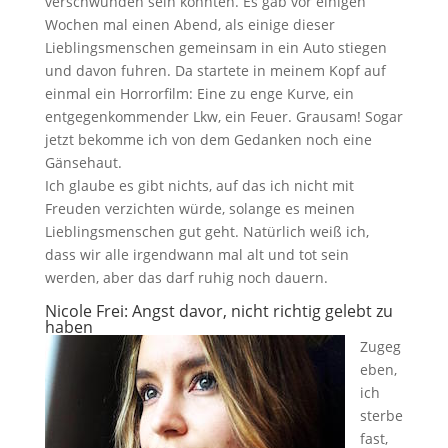
verschwunden sein könnten. Es gab vor einigen
Wochen mal einen Abend, als einige dieser
Lieblingsmenschen gemeinsam in ein Auto stiegen
und davon fuhren. Da startete in meinem Kopf auf
einmal ein Horrorfilm: Eine zu enge Kurve, ein
entgegenkommender Lkw, ein Feuer. Grausam! Sogar
jetzt bekomme ich von dem Gedanken noch eine
Gänsehaut.
Ich glaube es gibt nichts, auf das ich nicht mit
Freuden verzichten würde, solange es meinen
Lieblingsmenschen gut geht. Natürlich weiß ich,
dass wir alle irgendwann mal alt und tot sein
werden, aber das darf ruhig noch dauern.
Nicole Frei:
Angst davor, nicht richtig gelebt zu
haben
Zugeg
eben,
ich
sterbe
fast,