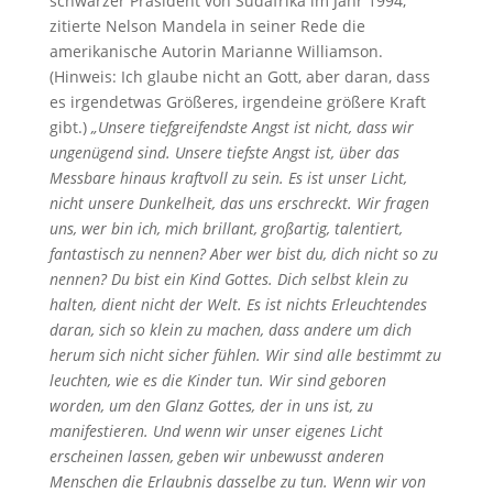
schwarzer Präsident von Südafrika im Jahr 1994,
zitierte Nelson Mandela in seiner Rede die
amerikanische Autorin Marianne Williamson.
(Hinweis: Ich glaube nicht an Gott, aber daran, dass
es irgendetwas Größeres, irgendeine größere Kraft
gibt.)
„Unsere tiefgreifendste Angst ist nicht, dass wir
ungenügend sind. Unsere tiefste Angst ist, über das
Messbare hinaus kraftvoll zu sein. Es ist unser Licht,
nicht unsere Dunkelheit, das uns erschreckt. Wir fragen
uns, wer bin ich, mich brillant, großartig, talentiert,
fantastisch zu nennen? Aber wer bist du, dich nicht so zu
nennen? Du bist ein Kind Gottes. Dich selbst klein zu
halten, dient nicht der Welt. Es ist nichts Erleuchtendes
daran, sich so klein zu machen, dass andere um dich
herum sich nicht sicher fühlen. Wir sind alle bestimmt zu
leuchten, wie es die Kinder tun. Wir sind geboren
worden, um den Glanz Gottes, der in uns ist, zu
manifestieren. Und wenn wir unser eigenes Licht
erscheinen lassen, geben wir unbewusst anderen
Menschen die Erlaubnis dasselbe zu tun. Wenn wir von