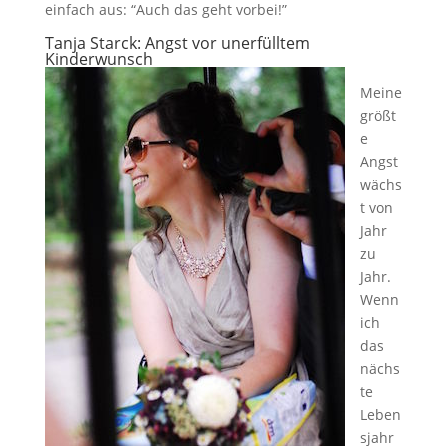
einfach aus: “Auch das geht vorbei!”
Tanja Starck:
Angst vor unerfülltem
Kinderwunsch
Meine
größt
e
Angst
wächs
t von
Jahr
zu
Jahr.
Wenn
ich
das
nächs
te
Leben
sjahr