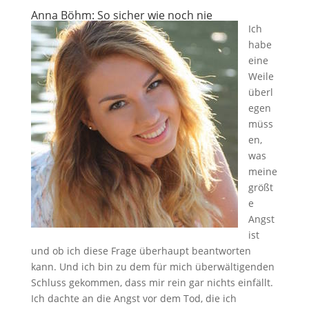
Anna Böhm:
So sicher wie noch nie
Ich
habe
eine
Weile
überl
egen
müss
en,
was
meine
größt
e
Angst
ist
und ob ich diese Frage überhaupt beantworten
kann. Und ich bin zu dem für mich überwältigenden
Schluss gekommen, dass mir rein gar nichts einfällt.
Ich dachte an die Angst vor dem Tod, die ich