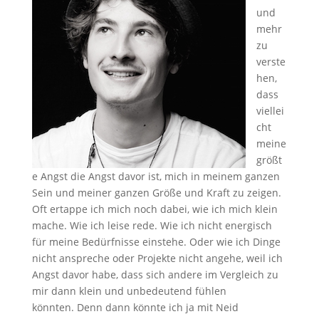
und
mehr
zu
verste
hen,
dass
viellei
cht
meine
größt
e Angst die Angst davor ist, mich in meinem ganzen
Sein und meiner ganzen Größe und Kraft zu zeigen.
Oft ertappe ich mich noch dabei, wie ich mich klein
mache. Wie ich leise rede. Wie ich nicht energisch
für meine Bedürfnisse einstehe. Oder wie ich Dinge
nicht anspreche oder Projekte nicht angehe, weil ich
Angst davor habe, dass sich andere im Vergleich zu
mir dann klein und unbedeutend fühlen
könnten. Denn dann könnte ich ja mit Neid