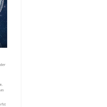
oder
e,
das
rfst