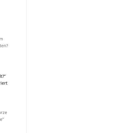
um
ten?
t?”
iert
urze
e”