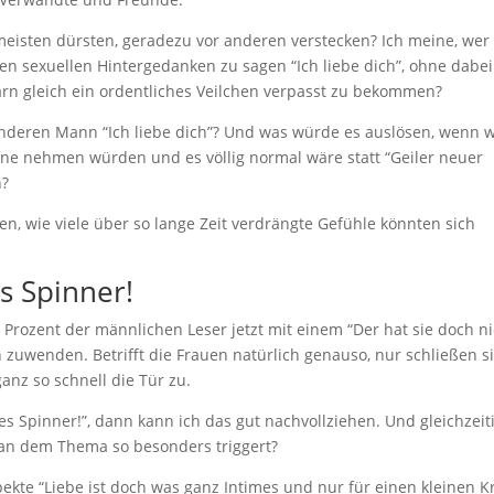
eisten dürsten, geradezu vor anderen verstecken? Ich meine, wer
hen sexuellen Hintergedanken zu sagen “Ich liebe dich”, ohne dabei
rn gleich ein ordentliches Veilchen verpasst zu bekommen?
nderen Mann “Ich liebe dich”? Und was würde es auslösen, wenn w
ne nehmen würden und es völlig normal wäre statt “Geiler neuer
n?
n, wie viele über so lange Zeit verdrängte Gefühle könnten sich
es Spinner!
50 Prozent der männlichen Leser jetzt mit einem “Der hat sie doch n
zuwenden. Betrifft die Frauen natürlich genauso, nur schließen s
nz so schnell die Tür zu.
lles Spinner!”, dann kann ich das gut nachvollziehen. Und gleichzeit
h an dem Thema so besonders triggert?
ekte “Liebe ist doch was ganz Intimes und nur für einen kleinen K