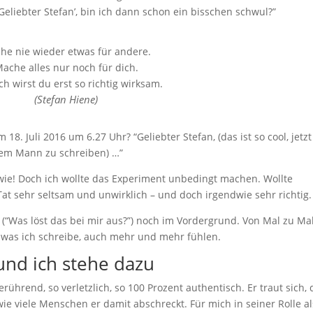
‘Geliebter Stefan’, bin ich dann schon ein bisschen schwul?”
he nie wieder etwas für andere.
ache alles nur noch für dich.
h wirst du erst so richtig wirksam.
(Stefan Hiene)
8. Juli 2016 um 6.27 Uhr? “Geliebter Stefan, (das ist so cool, jetzt
nem Mann zu schreiben) …”
ie! Doch ich wollte das Experiment unbedingt machen. Wollte
Tat sehr seltsam und unwirklich – und doch irgendwie sehr richtig.
 (“Was löst das bei mir aus?”) noch im Vordergrund. Von Mal zu Ma
, was ich schreibe, auch mehr und mehr fühlen.
 und ich stehe dazu
erührend, so verletzlich, so 100 Prozent authentisch. Er traut sich,
 wie viele Menschen er damit abschreckt. Für mich in seiner Rolle al