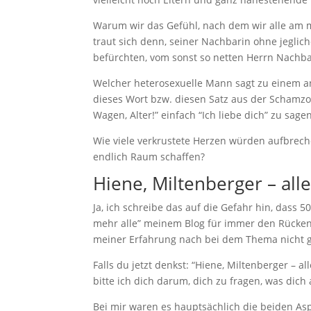
Warum wir das Gefühl, nach dem wir alle am m
traut sich denn, seiner Nachbarin ohne jeglic
befürchten, vom sonst so netten Herrn Nachba
Welcher heterosexuelle Mann sagt zu einem a
dieses Wort bzw. diesen Satz aus der Schamzo
Wagen, Alter!” einfach “Ich liebe dich” zu sage
Wie viele verkrustete Herzen würden aufbreche
endlich Raum schaffen?
Hiene, Miltenberger – all
Ja, ich schreibe das auf die Gefahr hin, dass 
mehr alle” meinem Blog für immer den Rücken 
meiner Erfahrung nach bei dem Thema nicht ga
Falls du jetzt denkst: “Hiene, Miltenberger – a
bitte ich dich darum, dich zu fragen, was dic
Bei mir waren es hauptsächlich die beiden Asp