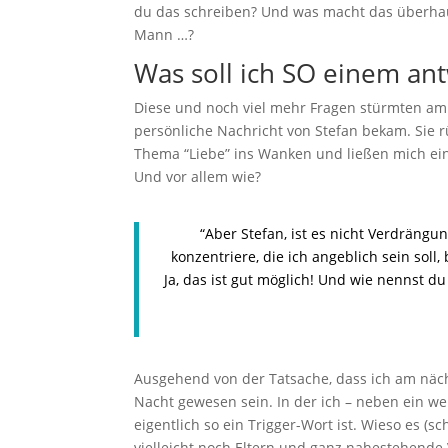
du das schreiben? Und was macht das überhaup
Mann …?
Was soll ich SO einem an
Diese und noch viel mehr Fragen stürmten am 1
persönliche Nachricht von Stefan bekam. Sie r
Thema “Liebe” ins Wanken und ließen mich ein 
Und vor allem wie?
“Aber Stefan, ist es nicht Verdräng
konzentriere, die ich angeblich sein sol
Ja, das ist gut möglich! Und wie nennst du
Ausgehend von der Tatsache, dass ich am näc
Nacht gewesen sein. In der ich – neben ein we
eigentlich so ein Trigger-Wort ist. Wieso es (s
vielleicht noch Eltern und ganz nahestehend