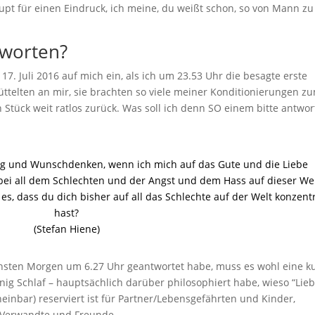
t für einen Eindruck, ich meine, du weißt schon, so von Mann zu
tworten?
7. Juli 2016 auf mich ein, als ich um 23.53 Uhr die besagte erste
üttelten an mir, sie brachten so viele meiner Konditionierungen z
Stück weit ratlos zurück. Was soll ich denn SO einem bitte antwor
ung und Wunschdenken, wenn ich mich auf das Gute und die Liebe
l, bei all dem Schlechten und der Angst und dem Hass auf dieser Wel
 es, dass du dich bisher auf all das Schlechte auf der Welt konzentr
hast?
(Stefan Hiene)
hsten Morgen um 6.27 Uhr geantwortet habe, muss es wohl eine k
nig Schlaf – hauptsächlich darüber philosophiert habe, wieso “Lieb
cheinbar) reserviert ist für Partner/Lebensgefährten und Kinder,
e Verwandte und Freunde.