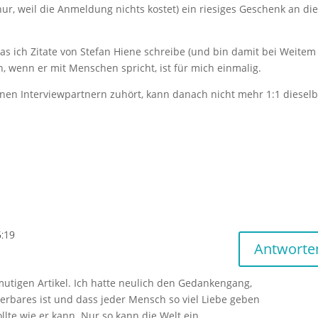
 nur, weil die Anmeldung nichts kostet) ein riesiges Geschenk an di
das ich Zitate von Stefan Hiene schreibe (und bin damit bei Weitem
n, wenn er mit Menschen spricht, ist für mich einmalig.
nen Interviewpartnern zuhört, kann danach nicht mehr 1:1 diesel
5:19
Antworte
utigen Artikel. Ich hatte neulich den Gedankengang,
rbares ist und dass jeder Mensch so viel Liebe geben
lte wie er kann. Nur so kann die Welt ein