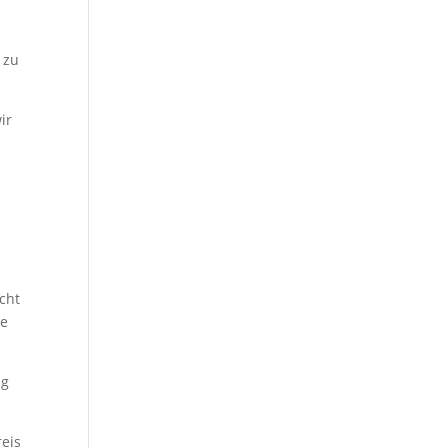
 zu
ir
icht
ie
ig
reis