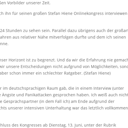
en Vorbilder unserer Zeit.
ich ihn für seinen großen Stefan Hiene Onlinekongress interviewen
r 24 Stunden zu sehen sein. Parallel dazu übrigens auch der großar
ahren aus relativer Nähe mitverfolgen durfte und dem ich seinen
önne.
 Unser Horizont ist zu begrenzt. Und da wir die Erfahrung nie gemac
en wir unsere Entscheidungen nicht aufgrund von Möglichkeiten, son
aber schon immer ein schlechter Ratgeber. (Stefan Hiene)
er im deutschsprachigen Raum gab, die in einem Interview (unter
 Ängste und Panikattacken gesprochen haben. Ich weiß auch nicht
ne Gesprächspartner (in dem Fall ich) am Ende aufgrund der
chts unserer intensiven Unterhaltung war das letztlich vollkomme
chluss des Kongresses ab Dienstag, 13. Juni, unter der Rubrik