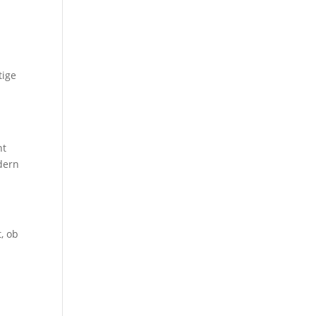
tige
ht
dern
, ob
n