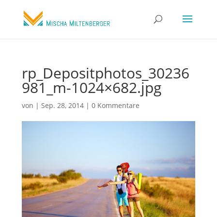
rp_Depositphotos_30236
981_m-1024×682.jpg
von
|
Sep. 28, 2014
|
0 Kommentare