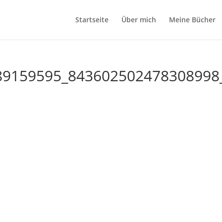
Startseite
Über mich
Meine Bücher
89159595_843602502478308998